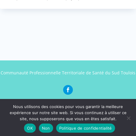
Communauté Professionnelle Territoriale de Santé du Sud Toulois
Nous utilisons des cookies pour vous garantir la meilleure
expérience sur notre site web. Si vous continuez à utiliser ce
Mentions légales
–
Politique de confidentialité
– site
site, nous supposerons que vous en êtes satisfait.
réalisé par
Sur les Toits
OK
Non
Politique de confidentialité